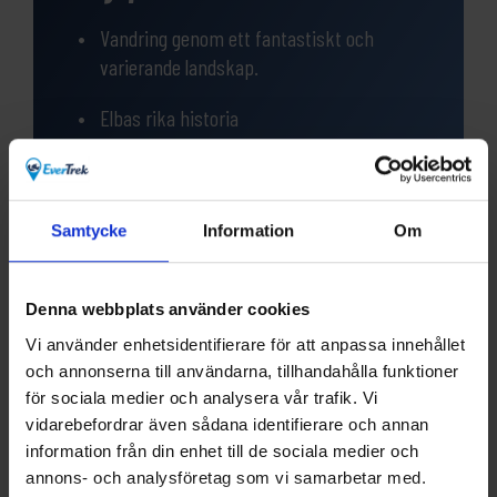
Vandring genom ett fantastiskt och
varierande landskap.
Elbas rika historia
Den härliga fiskebyn Marina di Campo
med den största stranden på ön.
Samtycke
Information
Om
Kristallklart havsvatten som bjuder in till
bad
Denna webbplats använder cookies
Vi använder enhetsidentifierare för att anpassa innehållet
och annonserna till användarna, tillhandahålla funktioner
för sociala medier och analysera vår trafik. Vi
vidarebefordrar även sådana identifierare och annan
Frågor?
information från din enhet till de sociala medier och
annons- och analysföretag som vi samarbetar med.
Har du funderingar eller vill veta mer om denna