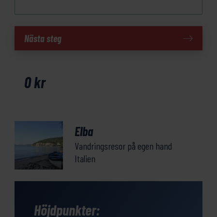
Elba
Nästa steg
mängd
0
kr
Elba
Vandringsresor på egen hand
Italien
Höjdpunkter: