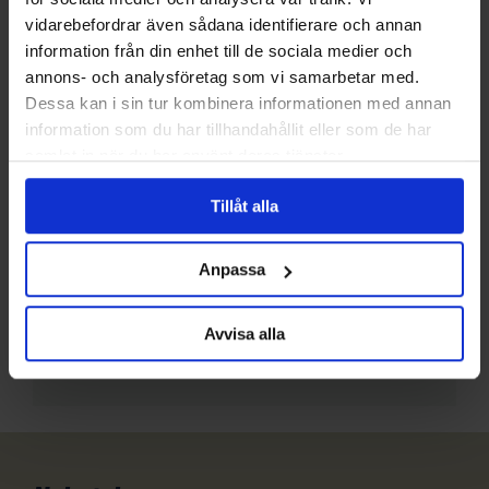
vidarebefordrar även sådana identifierare och annan
information från din enhet till de sociala medier och
annons- och analysföretag som vi samarbetar med.
Dessa kan i sin tur kombinera informationen med annan
information som du har tillhandahållit eller som de har
Frågor?
samlat in när du har använt deras tjänster.
Har du funderingar eller vill veta mer om denna
Tillåt alla
produkt? Ring oss!
031-301 18 18
Anpassa
info@evertrek.se
Avvisa alla