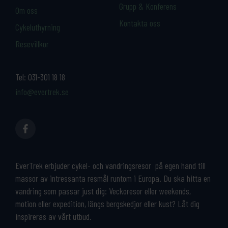
Grupp & Konferens
Om oss
Kontakta oss
Cykeluthyrning
Resevillkor
Tel:
031-301 18 18
info@evertrek.se
EverTrek erbjuder cykel- och vandringsresor på egen hand till
massor av intressanta resmål runtom i Europa. Du ska hitta en
vandring som passar just dig: Veckoresor eller weekends,
motion eller expedition, längs bergskedjor eller kust? Låt dig
inspireras av vårt utbud.