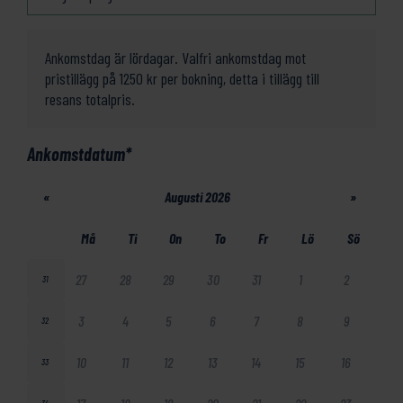
Ankomstdag är lördagar. Valfri ankomstdag mot
pristillägg på 1250 kr per bokning, detta i tillägg till
resans totalpris.
Ankomstdatum
*
«
Augusti 2026
»
Må
Ti
On
To
Fr
Lö
Sö
27
28
29
30
31
1
2
31
3
4
5
6
7
8
9
32
10
11
12
13
14
15
16
33