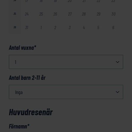
17
18
19
20
21
22
23
34
24
25
26
27
28
29
30
35
31
1
2
3
4
5
6
36
Antal vuxna
*
Antal barn 2-11 år
Huvudresenär
Förnamn
*