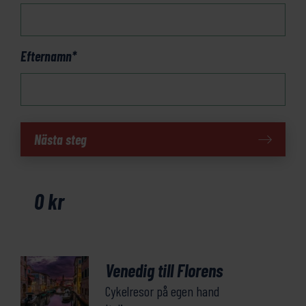
Efternamn
*
Cykla
Nästa steg
från
Venedig
till
0
kr
Florens
mängd
Venedig till Florens
Cykelresor på egen hand