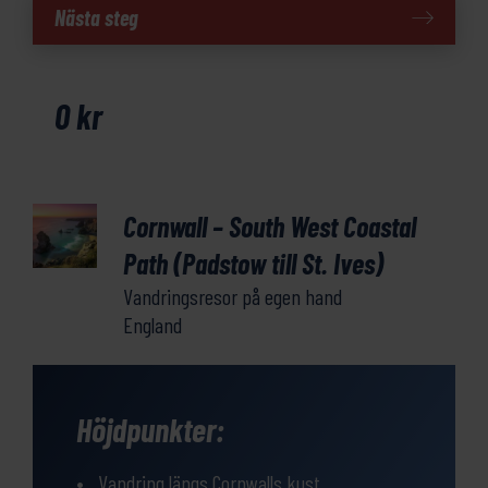
Cornwall
Nästa steg
-
South
West
0
kr
Coastal
Path
(Padstow
till
Cornwall – South West Coastal
St.
Ives)
Path (Padstow till St. Ives)
mängd
Vandringsresor på egen hand
England
Höjdpunkter:
Vandring längs Cornwalls kust