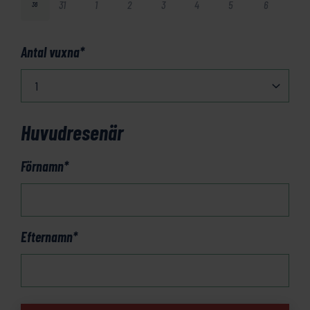
31
1
2
3
4
5
6
36
Antal vuxna
*
Huvudresenär
Förnamn
*
Efternamn
*