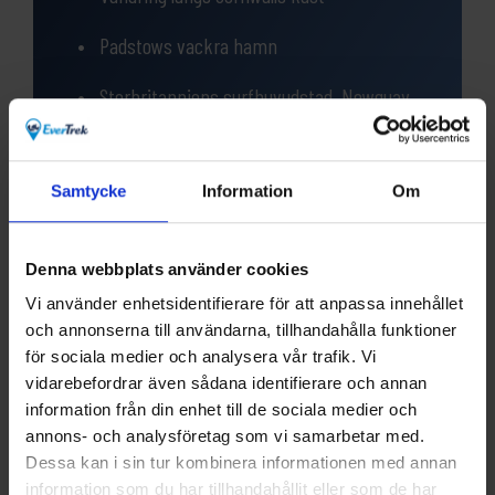
Padstows vackra hamn
Storbritanniens surfhuvudstad, Newquay
Magiska St Ives
Samtycke
Information
Om
Fantastiska vikar och stränder
Denna webbplats använder cookies
Vi använder enhetsidentifierare för att anpassa innehållet
och annonserna till användarna, tillhandahålla funktioner
för sociala medier och analysera vår trafik. Vi
Frågor?
vidarebefordrar även sådana identifierare och annan
information från din enhet till de sociala medier och
Har du funderingar eller vill veta mer om denna
produkt? Ring oss!
annons- och analysföretag som vi samarbetar med.
Dessa kan i sin tur kombinera informationen med annan
information som du har tillhandahållit eller som de har
031-301 18 18