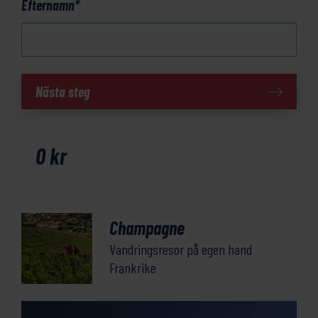
Efternamn
*
Champagne
Nästa steg
vinvandring
mängd
0
kr
Champagne
Vandringsresor på egen hand
Frankrike