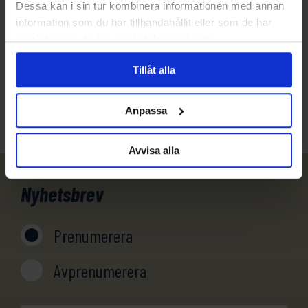
Har du funderingar eller vill veta mer om denna
Dessa kan i sin tur kombinera informationen med annan
produkt? Ring oss!
information som du har tillhandahållit eller som de har
samlat in när du har använt deras tjänster.
031-301 18 18
Tillåt alla
info@evertrek.se
Anpassa
Avvisa alla
Nyhetsbrev
Prenumerera
Avprenumerera