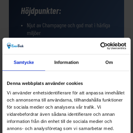
Höjdpunkter:
Njut av Champagne och god mat i härliga
miljöer
Vandringar längs vinrankorna på de
böljande kullarna
Samtycke
Information
Om
Champagneprovning och studiebesök på
Moët et Chandon
Denna webbplats använder cookies
Vi använder enhetsidentifierare för att anpassa innehållet
och annonserna till användarna, tillhandahålla funktioner
för sociala medier och analysera vår trafik. Vi
vidarebefordrar även sådana identifierare och annan
Frågor?
information från din enhet till de sociala medier och
annons- och analysföretag som vi samarbetar med.