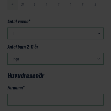
31
1
2
3
4
5
6
36
Antal vuxna
*
Antal barn 2-11 år
Huvudresenär
Förnamn
*