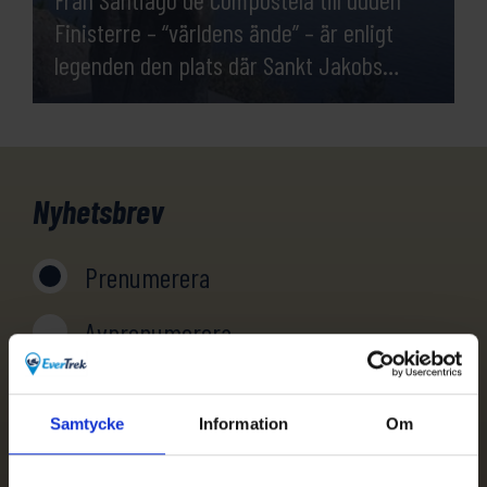
Finisterre – “världens ände” – är enligt
legenden den plats där Sankt Jakobs
kropp mirakulöst anlände med båt, innan
han begravdes vid Finisterre av sina
trogna lärjungar.
Nyhetsbrev
Prenumerera
Avprenumerera
Samtycke
Information
Om