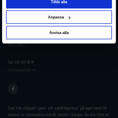
Tillåt alla
Restyper
Boka och res tryggt med
EverTrek
Anpassa
Länder
Grupp & Konferens
Om oss
Avvisa alla
Kontakta oss
Cykeluthyrning
Resevillkor
Tel:
031-301 18 18
info@evertrek.se
EverTrek erbjuder cykel- och vandringsresor på egen hand till
massor av intressanta resmål runtom i Europa. Du ska hitta en