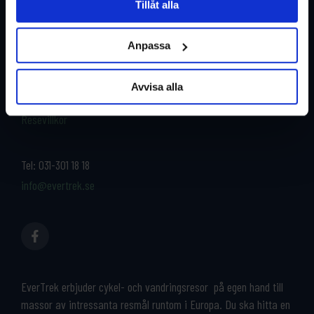
Tillåt alla
Restyper
Boka och res tryggt med
EverTrek
Anpassa
Länder
Grupp & Konferens
Om oss
Avvisa alla
Kontakta oss
Cykeluthyrning
Resevillkor
Tel:
031-301 18 18
info@evertrek.se
EverTrek erbjuder cykel- och vandringsresor på egen hand till
massor av intressanta resmål runtom i Europa. Du ska hitta en