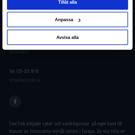
Tillåt alla
Restyper
Boka och res tryggt med
EverTrek
Anpassa
Länder
Grupp & Konferens
Om oss
Avvisa alla
Kontakta oss
Cykeluthyrning
Resevillkor
Tel:
031-301 18 18
info@evertrek.se
EverTrek erbjuder cykel- och vandringsresor på egen hand till
massor av intressanta resmål runtom i Europa. Du ska hitta en