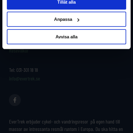
Tillåt alla
Restyper
Boka och res tryggt med
EverTrek
Anpassa
Länder
Grupp & Konferens
Om oss
Avvisa alla
Kontakta oss
Cykeluthyrning
Resevillkor
Tel:
031-301 18 18
info@evertrek.se
EverTrek erbjuder cykel- och vandringsresor på egen hand till
massor av intressanta resmål runtom i Europa. Du ska hitta en