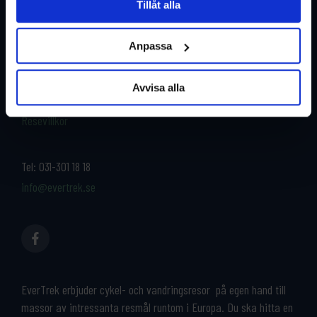
Tillåt alla
Restyper
Boka och res tryggt med
EverTrek
Anpassa
Länder
Grupp & Konferens
Om oss
Avvisa alla
Kontakta oss
Cykeluthyrning
Resevillkor
Tel:
031-301 18 18
info@evertrek.se
EverTrek erbjuder cykel- och vandringsresor på egen hand till
massor av intressanta resmål runtom i Europa. Du ska hitta en