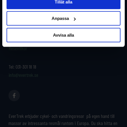
Tillåt alla
Restyper
Boka och res tryggt med
EverTrek
Anpassa
Länder
Grupp & Konferens
Om oss
Avvisa alla
Kontakta oss
Cykeluthyrning
Resevillkor
Tel:
031-301 18 18
info@evertrek.se
EverTrek erbjuder cykel- och vandringsresor på egen hand till
massor av intressanta resmål runtom i Europa. Du ska hitta en