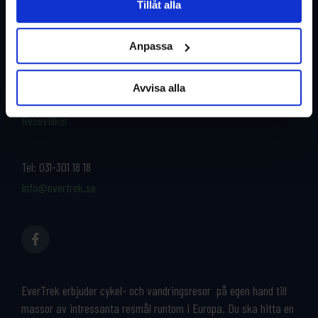
Tillåt alla
Restyper
Boka och res tryggt med
EverTrek
Anpassa
Länder
Grupp & Konferens
Om oss
Avvisa alla
Kontakta oss
Cykeluthyrning
Resevillkor
Tel:
031-301 18 18
info@evertrek.se
EverTrek erbjuder cykel- och vandringsresor på egen hand till
massor av intressanta resmål runtom i Europa. Du ska hitta en