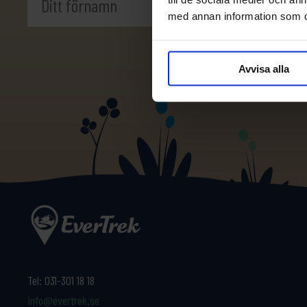
med annan information som du 
Avvisa alla
Tel:
031-301 18 18
info@evertrek.se