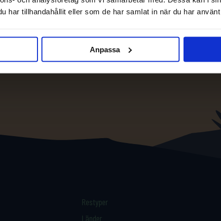
har tillhandahållit eller som de har samlat in när du har använt 
Anpassa
Restyper
Länder