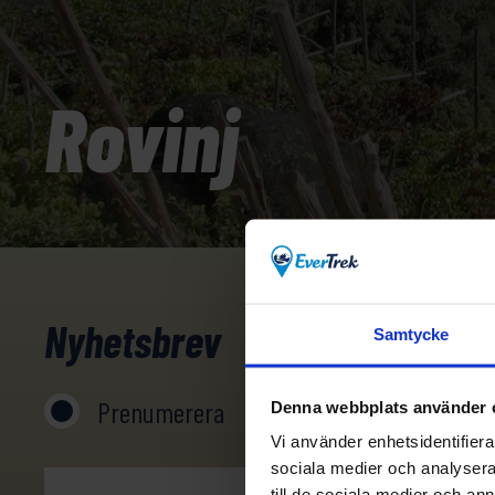
Rovinj
Nyhetsbrev
Samtycke
Prenumerera
Avprenumerera
Denna webbplats använder 
Vi använder enhetsidentifierar
sociala medier och analysera 
till de sociala medier och a