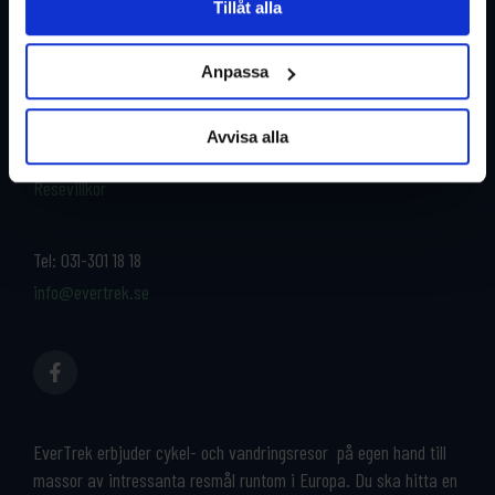
Tillåt alla
Restyper
Boka och res tryggt med
EverTrek
Anpassa
Länder
Grupp & Konferens
Om oss
Avvisa alla
Kontakta oss
Cykeluthyrning
Resevillkor
Tel:
031-301 18 18
info@evertrek.se
EverTrek erbjuder cykel- och vandringsresor på egen hand till
massor av intressanta resmål runtom i Europa. Du ska hitta en