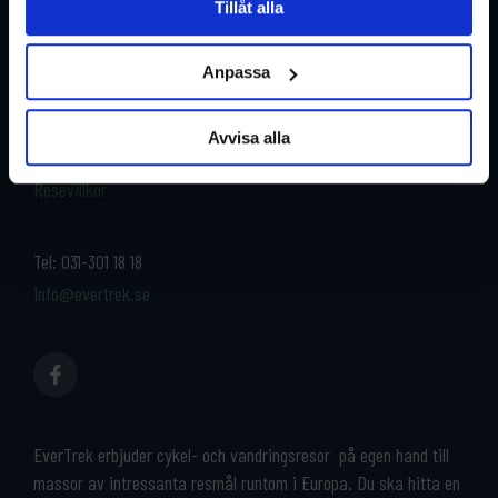
Tillåt alla
Restyper
Boka och res tryggt med
EverTrek
Anpassa
Länder
Grupp & Konferens
Om oss
Avvisa alla
Kontakta oss
Cykeluthyrning
Resevillkor
Tel:
031-301 18 18
info@evertrek.se
EverTrek erbjuder cykel- och vandringsresor på egen hand till
massor av intressanta resmål runtom i Europa. Du ska hitta en