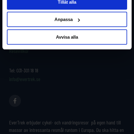
Tillåt alla
Restyper
Boka och res tryggt med
EverTrek
Anpassa
Länder
Grupp & Konferens
Om oss
Avvisa alla
Kontakta oss
Cykeluthyrning
Resevillkor
Tel:
031-301 18 18
info@evertrek.se
EverTrek erbjuder cykel- och vandringsresor på egen hand till
massor av intressanta resmål runtom i Europa. Du ska hitta en