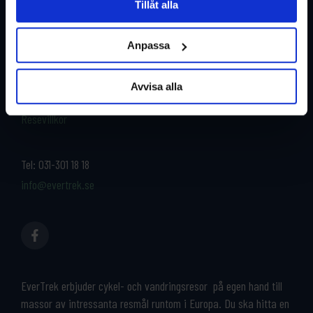
Tillåt alla
Restyper
Boka och res tryggt med
EverTrek
Anpassa
Länder
Grupp & Konferens
Om oss
Avvisa alla
Kontakta oss
Cykeluthyrning
Resevillkor
Tel:
031-301 18 18
info@evertrek.se
EverTrek erbjuder cykel- och vandringsresor på egen hand till
massor av intressanta resmål runtom i Europa. Du ska hitta en