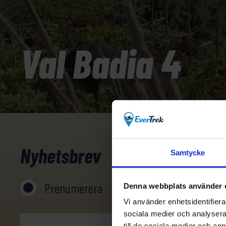
Val Badia 4
Nyhetsbrev
Samtycke
Prenumerera
Avprenumerera
Denna webbplats använder 
Vi använder enhetsidentifierar
sociala medier och analysera 
till de sociala medier och a