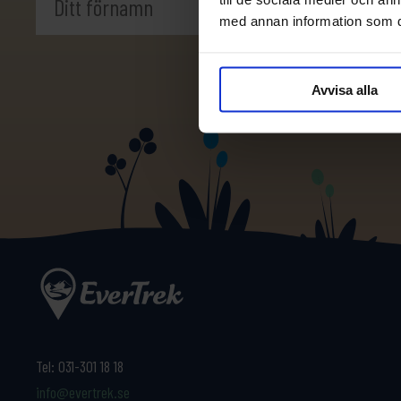
med annan information som du 
Avvisa alla
Tel:
031-301 18 18
info@evertrek.se