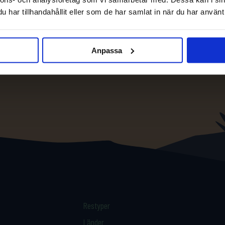
har tillhandahållit eller som de har samlat in när du har använt 
Anpassa
Restyper
Länder