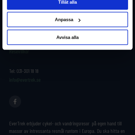
Tillåt alla
Restyper
Boka och res tryggt med
EverTrek
Anpassa
Länder
Grupp & Konferens
Om oss
Avvisa alla
Kontakta oss
Cykeluthyrning
Resevillkor
Tel:
031-301 18 18
info@evertrek.se
EverTrek erbjuder cykel- och vandringsresor på egen hand till
massor av intressanta resmål runtom i Europa. Du ska hitta en