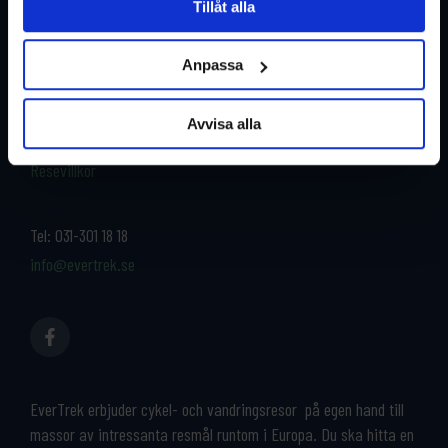
Tillåt alla
Restyper
Boka och res tryggt med
EverTrek
Anpassa
Länder
Grupp & Konferens
Om oss
Avvisa alla
Kontakta oss
Cykeluthyrning
Resevillkor
Tel:
031-301 18 18
info@evertrek.se
EverTrek erbjuder cykel- och vandringsresor på egen hand till
massor av intressanta resmål runtom i Europa. Du ska hitta en