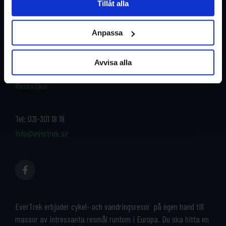
Tillåt alla
Restyper
Boka och res tryggt med
EverTrek
Anpassa
Länder
Grupp & Konferens
Om oss
Avvisa alla
Kontakta oss
Cykeluthyrning
Resevillkor
Tel:
031-301 18 18
info@evertrek.se
EverTrek erbjuder cykel- och vandringsresor på egen hand till
massor av intressanta resmål runtom i Europa. Du ska hitta en