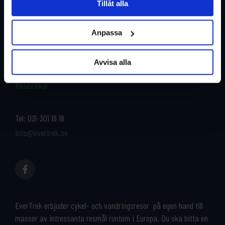
Tillåt alla
Restyper
Boka och res tryggt med
EverTrek
Anpassa
Länder
Grupp & Konferens
Om oss
Avvisa alla
Kontakta oss
Cykeluthyrning
Resevillkor
Tel:
031-301 18 18
info@evertrek.se
EverTrek erbjuder cykel- och vandringsresor på egen hand till
massor av intressanta resmål runtom i Europa. Du ska hitta en