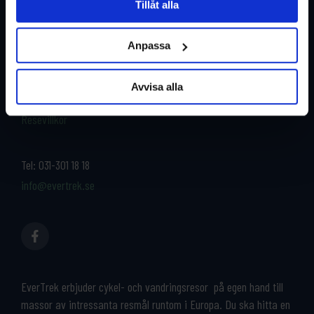
Tillåt alla
Restyper
Boka och res tryggt med
EverTrek
Anpassa
Länder
Grupp & Konferens
Om oss
Avvisa alla
Kontakta oss
Cykeluthyrning
Resevillkor
Tel:
031-301 18 18
info@evertrek.se
EverTrek erbjuder cykel- och vandringsresor på egen hand till
massor av intressanta resmål runtom i Europa. Du ska hitta en