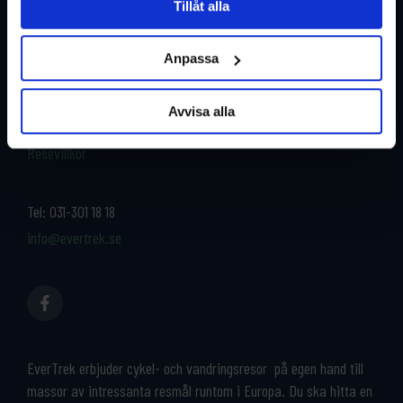
Tillåt alla
Restyper
Boka och res tryggt med
EverTrek
Anpassa
Länder
Grupp & Konferens
Om oss
Avvisa alla
Kontakta oss
Cykeluthyrning
Resevillkor
Tel:
031-301 18 18
info@evertrek.se
EverTrek erbjuder cykel- och vandringsresor på egen hand till
massor av intressanta resmål runtom i Europa. Du ska hitta en