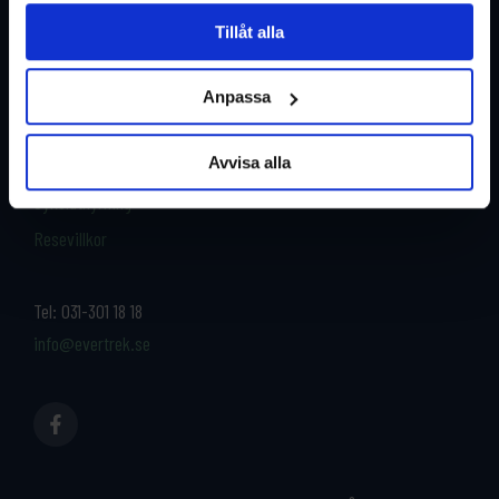
Tillåt alla
Restyper
Boka och res tryggt med
Anpassa
EverTrek
Länder
Grupp & Konferens
Avvisa alla
Om oss
Kontakta oss
Cykeluthyrning
Resevillkor
Tel:
031-301 18 18
info@evertrek.se