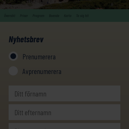
Översikt
Priser
Program
Boende
Karta
Ta sig hit
Nyhetsbrev
Prenumerera
Avprenumerera