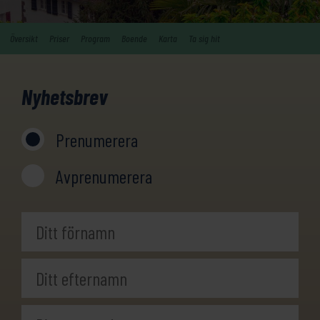
Översikt
Priser
Program
Boende
Karta
Ta sig hit
Nyhetsbrev
Prenumerera
Avprenumerera