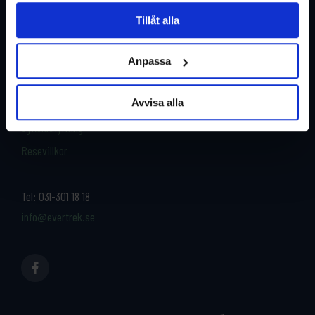
Tillåt alla
Restyper
Boka och res tryggt med
Anpassa
EverTrek
Länder
Grupp & Konferens
Avvisa alla
Om oss
Kontakta oss
Cykeluthyrning
Resevillkor
Tel:
031-301 18 18
info@evertrek.se