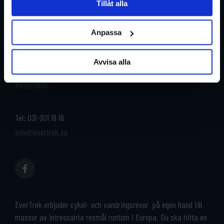
Tillåt alla
Restyper
Boka och res tryggt med
EverTrek
Anpassa
Länder
Grupp & Konferens
Om oss
Avvisa alla
Kontakta oss
Cykeluthyrning
Resevillkor
Tel:
031-301 18 18
info@evertrek.se
EverTrek erbjuder cykel- och vandringsresor på egen hand till
massor av intressanta resmål runtom i Europa. Du ska hitta en