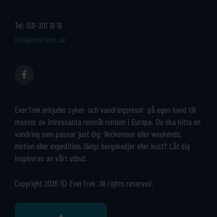
Tel:
031-301 18 18
info@evertrek.se
EverTrek erbjuder cykel- och vandringsresor på egen hand till
massor av intressanta resmål runtom i Europa. Du ska hitta en
vandring som passar just dig: Veckoresor eller weekends,
motion eller expedition, längs bergskedjor eller kust? Låt dig
inspireras av vårt utbud.
Copyright 2026 © EverTrek. All rights reserved.