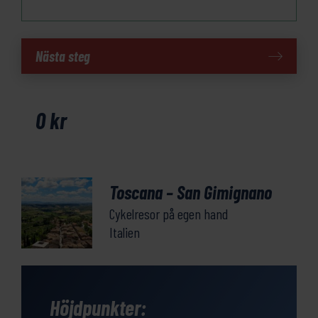
Toscana
Nästa steg
-
San
Gimignano
0
kr
mängd
Toscana – San Gimignano
Cykelresor på egen hand
Italien
Höjdpunkter: