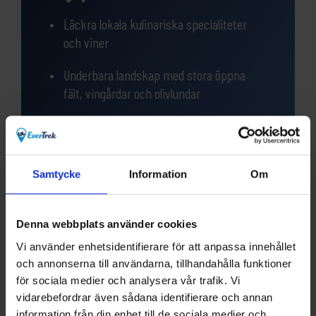
Läckra lokala kulinariska specialiteter
och viner
Underbara landskap med stora öppna
fält, vingårdar och olivlundar
Den medeltida byn San Gimignano,
Toscanas juvel som finns på Unescos
världsarvslista
Samtycke
Information
Om
Volterra med sin rika Etruska bakgrund,
och den romerska teatern, Palazzo dei
Denna webbplats använder cookies
Priori
Vi använder enhetsidentifierare för att anpassa innehållet
och annonserna till användarna, tillhandahålla funktioner
för sociala medier och analysera vår trafik. Vi
vidarebefordrar även sådana identifierare och annan
information från din enhet till de sociala medier och