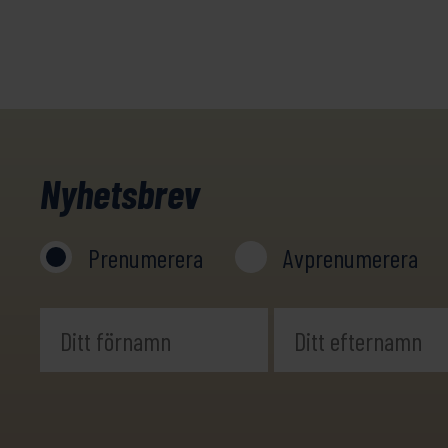
Santiago
de
Compostela
mängd
Nyhetsbrev
Prenumerera
Avprenumerera