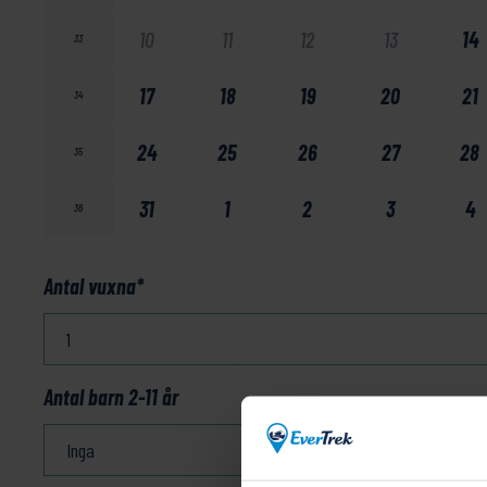
10
11
12
13
14
33
17
18
19
20
21
34
24
25
26
27
28
35
31
1
2
3
4
36
Antal vuxna
*
Antal barn 2-11 år