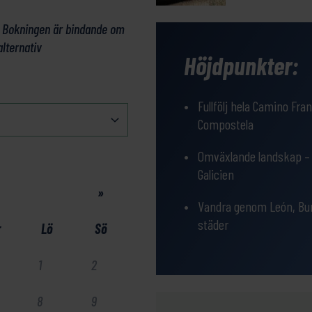
. Bokningen är bindande om
alternativ
Höjdpunkter:
Fullfölj hela Camino Fran
Compostela
Omväxlande landskap – 
Galicien
»
Vandra genom León, Bur
städer
r
Lö
Sö
1
2
8
9