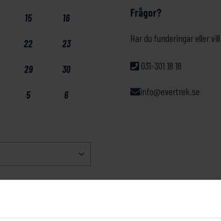
Frågor?
15
16
Har du funderingar eller v
22
23
031-301 18 18
29
30
info@evertrek.se
5
6