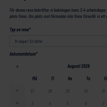
För denna resa bekräftar vi bokningen inom 2-4 arbetsdagar
plats finns. Om plats mot förmodan inte finns föreslår vi ett 
Typ av resa
*
Ankomstdatum
*
«
Augusti 2026
Må
Ti
On
To
F
27
28
29
30
31
31
3
4
5
6
7
32