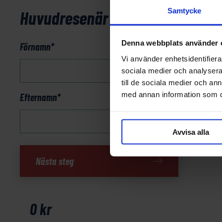
Samtycke
Huvudresenär
Denna webbplats använder 
Förnamn
*
Vi använder enhetsidentifierar
sociala medier och analysera 
till de sociala medier och a
med annan information som du 
Efternamn
*
Avvisa alla
St
Nästa steg
Jean
Pied
de
Port
0
kr
–