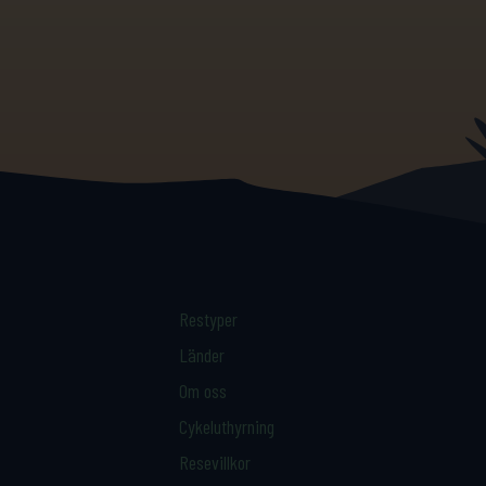
Restyper
Länder
Om oss
Cykeluthyrning
Resevillkor