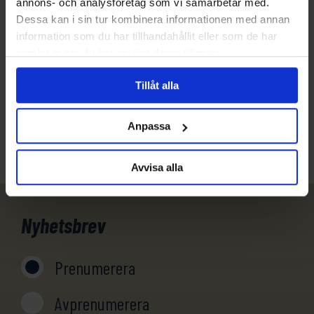
annons- och analysföretag som vi samarbetar med.
Dessa kan i sin tur kombinera informationen med annan
Har du funderingar eller vill veta mer om denna
information som du har tillhandahållit eller som de har
produkt? Ring oss!
samlat in när du har använt deras tjänster.
031-301 18 18
Tillåt alla
info@evertrek.se
Anpassa
Avvisa alla
Nyhetsbrev
Prenumerera
Avprenumerera