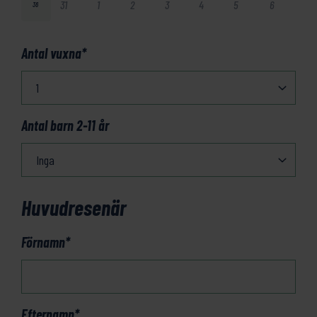
31
1
2
3
4
5
6
36
Antal vuxna
*
Antal barn 2-11 år
Huvudresenär
Förnamn
*
Efternamn
*