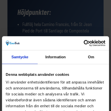
Höjdpunkter:
Fullfölj hela Camino Francés, från St Jean
Pied de Port till Santiago de Compostela
Omväxlande landskap – från Pyrenéerna,
över slätter och genom gröna Galicien
Samtycke
Information
Om
Vandra genom León, Burgos och
Pamplona – norra Spaniens ståtligaste
städer
Denna webbplats använder cookies
Vi använder enhetsidentifierare för att anpassa innehållet
och annonserna till användarna, tillhandahålla funktioner
för sociala medier och analysera vår trafik. Vi
vidarebefordrar även sådana identifierare och annan
information från din enhet till de sociala medier och
Frågor?