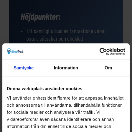
Höjdpunkter:
Ett oändligt utbud av fantastiska viner,
ostar, sötsaker och choklad
Vackra städer och pittoreska byar
Det vackra landskapet med vingårdar och
Samtycke
Information
Om
hasselnötsskogar
Charmigt boende med hög kvalitet
Denna webbplats använder cookies
Vi använder enhetsidentifierare för att anpassa innehållet
och annonserna till användarna, tillhandahålla funktioner
för sociala medier och analysera vår trafik. Vi
vidarebefordrar även sådana identifierare och annan
information från din enhet till de sociala medier och
Frågor?