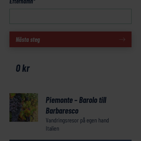
Efternamn
*
Piemonte
Nästa steg
-
Barolo
till
0
kr
Barbaresco
mängd
Piemonte – Barolo till
Barbaresco
Vandringsresor på egen hand
Italien