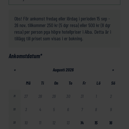
Obs! För ankomst fredag eller lördag i perioden 15 sep -
26 nov, tillkommer 250 kr (5 dgr resa) eller 500 kr (8 dgr
resa) per person pga högre hotellpriser i Alba. Detta är i
tillägg till priset som visas i er bokning.
Ankomstdatum
*
«
Augusti 2026
»
Må
Ti
On
To
Fr
Lö
Sö
27
28
29
30
31
1
2
31
3
4
5
6
7
8
9
32
10
11
12
13
14
15
16
33