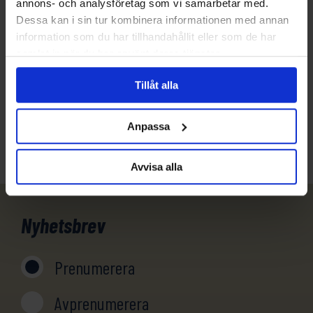
annons- och analysföretag som vi samarbetar med.
Dessa kan i sin tur kombinera informationen med annan
Har du funderingar eller vill veta mer om denna
information som du har tillhandahållit eller som de har
produkt? Ring oss!
samlat in när du har använt deras tjänster.
031-301 18 18
Tillåt alla
info@evertrek.se
Anpassa
Avvisa alla
Nyhetsbrev
Prenumerera
Avprenumerera