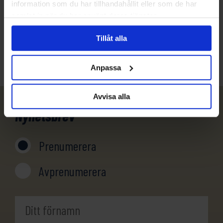
information som du har tillhandahållit eller som de har
031-301 18 18
samlat in när du har använt deras tjänster.
info@evertrek.se
Tillåt alla
Anpassa
Avvisa alla
Nyhetsbrev
Prenumerera
Avprenumerera