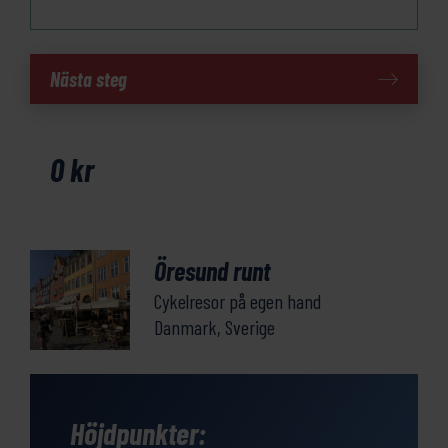
Öresund
Nästa steg
runt
mängd
0
kr
Öresund runt
Cykelresor på egen hand
Danmark, Sverige
Höjdpunkter: