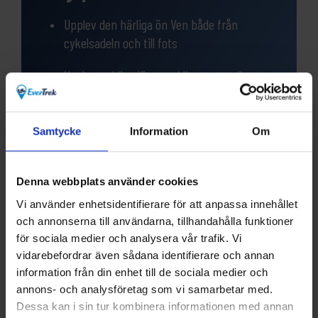
Upplev den härliga ön Ven både från
cykelsadeln och till fots
Vacker cykling längs guldkusten mellan
Köpenhamn och Helsingör
Cykla genom den fantastiska parken
Samtycke
Information
Om
Dyrehaven norr om Köpenhamn
Denna webbplats använder cookies
Vi använder enhetsidentifierare för att anpassa innehållet
och annonserna till användarna, tillhandahålla funktioner
för sociala medier och analysera vår trafik. Vi
Frågor?
vidarebefordrar även sådana identifierare och annan
information från din enhet till de sociala medier och
Har du funderingar eller vill veta mer om denna
annons- och analysföretag som vi samarbetar med.
produkt? Ring oss!
Dessa kan i sin tur kombinera informationen med annan