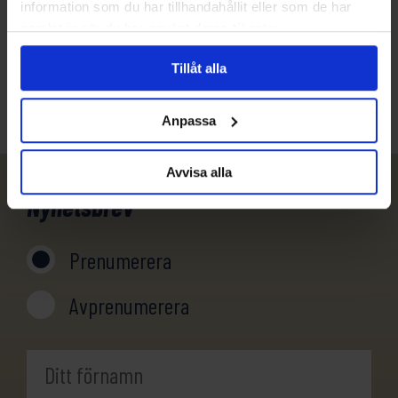
information som du har tillhandahållit eller som de har
031-301 18 18
samlat in när du har använt deras tjänster.
info@evertrek.se
Tillåt alla
Anpassa
Avvisa alla
Nyhetsbrev
Prenumerera
Avprenumerera