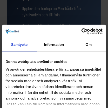
Upplev den härliga ön Ven både från
cykelsadeln och till fots
Vacker cykling längs guldkusten mellan
Köpenhamn och Helsingör
Cykla genom den fantastiska parken
Samtycke
Information
Om
Dyrehaven norr om Köpenhamn
Denna webbplats använder cookies
Vi använder enhetsidentifierare för att anpassa innehållet
och annonserna till användarna, tillhandahålla funktioner
för sociala medier och analysera vår trafik. Vi
Frågor?
vidarebefordrar även sådana identifierare och annan
information från din enhet till de sociala medier och
Har du funderingar eller vill veta mer om denna
annons- och analysföretag som vi samarbetar med.
produkt? Ring oss!
Dessa kan i sin tur kombinera informationen med annan