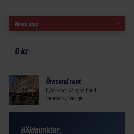
Öresund
Nästa steg
runt
mängd
0
kr
Öresund runt
Cykelresor på egen hand
Danmark, Sverige
Höjdpunkter: