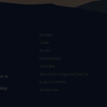
Restyper
Länder
Om oss
Cykeluthyrning
Resevillkor
Boka och res tryggt med EverTrek
sor av
Grupp & Konferens
 längs
Kontakta oss