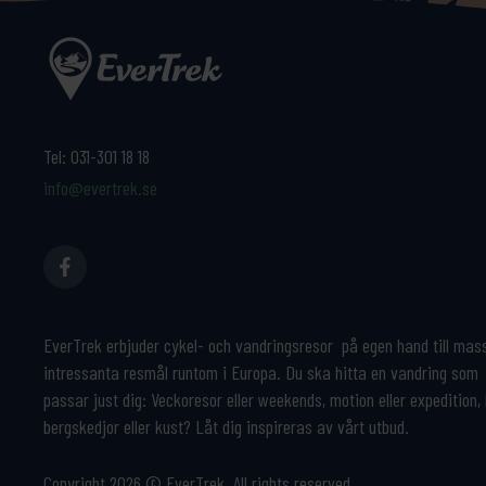
Tel:
031-301 18 18
info@evertrek.se
EverTrek erbjuder cykel- och vandringsresor på egen hand till mas
intressanta resmål runtom i Europa. Du ska hitta en vandring som
passar just dig: Veckoresor eller weekends, motion eller expedition,
bergskedjor eller kust? Låt dig inspireras av vårt utbud.
Copyright 2026 © EverTrek. All rights reserved.