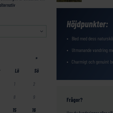
alternativ
Höjdpunkter:
Bled med dess naturskön
Utmanande vandring med
»
Charmigt och genuint bo
r
Lö
Sö
1
2
8
9
Frågor?
15
16
Har du funderingar eller v