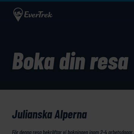
Boka din resa
Julianska Alperna
För denna resa bekräftar vi bokningen inom 2-4 arbetsdagar