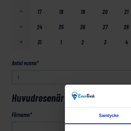
17
18
19
20
21
34
24
25
26
27
28
35
31
1
2
3
4
36
Antal vuxna
*
Huvudresenär
Förnamn
*
Samtycke