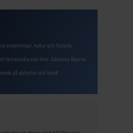
a omgivningar, kultur och historia
 fantastiska vyer över Julianska Alperna
ende på alphyttor och hotell
ill veta mer om denna produkt? Ring oss!