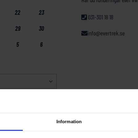
22
23
031-301 18 18
29
30
info@evertrek.se
5
6
Information