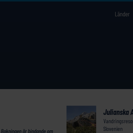
Länder
Julianska 
Vandringsreso
Slovenien
. Bokningen är bindande om