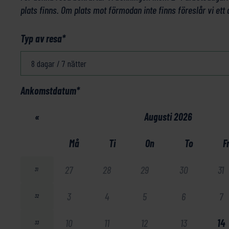
plats finns. Om plats mot förmodan inte finns föreslår vi ett 
Typ av resa
*
Ankomstdatum
*
«
Augusti 2026
Må
Ti
On
To
F
27
28
29
30
31
31
3
4
5
6
7
32
10
11
12
13
14
33