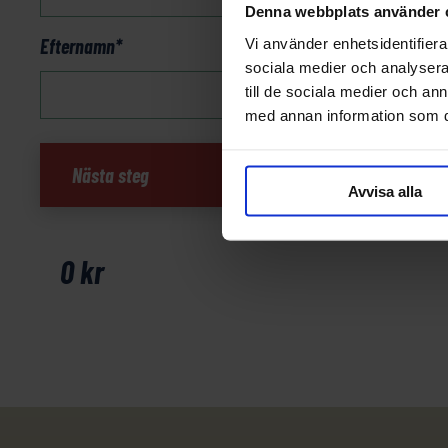
Denna webbplats använder 
Efternamn
*
Vi använder enhetsidentifierar
sociala medier och analysera 
till de sociala medier och a
med annan information som du 
Julianska
Nästa steg
Alperna
Avvisa alla
mängd
0
kr