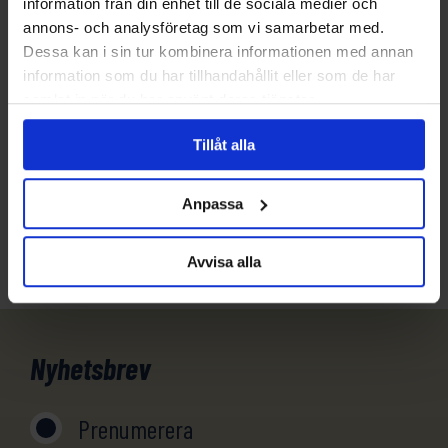
information från din enhet till de sociala medier och
annons- och analysföretag som vi samarbetar med.
Frågor?
Dessa kan i sin tur kombinera informationen med annan
information som du har tillhandahållit eller som de har
Har du funderingar eller vill veta mer om denna
samlat in när du har använt deras tjänster.
produkt? Ring oss!
Tillåt alla
031-301 18 18
Anpassa
info@evertrek.se
Avvisa alla
Nyhetsbrev
Prenumerera