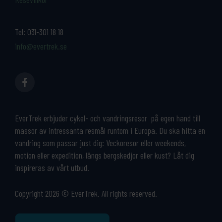
Tel:
031-301 18 18
info@evertrek.se
EverTrek erbjuder cykel- och vandringsresor på egen hand till
massor av intressanta resmål runtom i Europa. Du ska hitta en
vandring som passar just dig: Veckoresor eller weekends,
motion eller expedition, längs bergskedjor eller kust? Låt dig
inspireras av vårt utbud.
Copyright 2026 © EverTrek. All rights reserved.