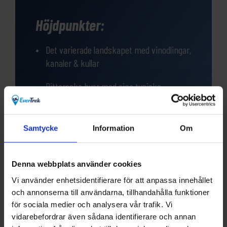
Höjdpunkter:
Det varierade landskapet med vinodlingar,
kanaler & kullar
Pittoreska byar med sina typiska
korsvirkeshus och fina städer
Lätt cykling på vackra cykelvägar och
Samtycke
Information
Om
små vägar med endast lite trafik
Arkitekturen i staden Neuf-Brisach, som
Denna webbplats använder cookies
är med på UNESCOs världsarvslista
Vi använder enhetsidentifierare för att anpassa innehållet
och annonserna till användarna, tillhandahålla funktioner
för sociala medier och analysera vår trafik. Vi
vidarebefordrar även sådana identifierare och annan