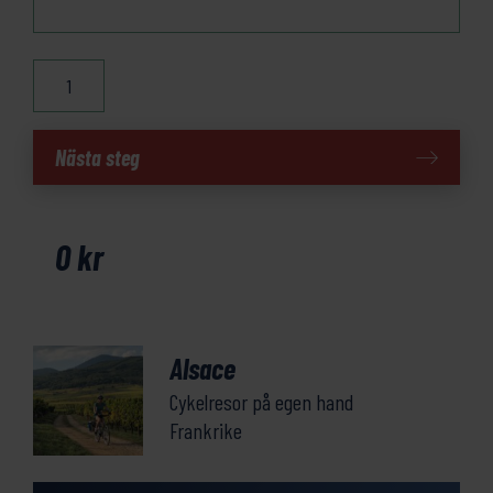
Alsace
mängd
Nästa steg
0
kr
Alsace
Cykelresor på egen hand
Frankrike