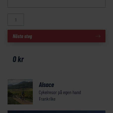
Alsace
mängd
Nästa steg
0
kr
Alsace
Cykelresor på egen hand
Frankrike