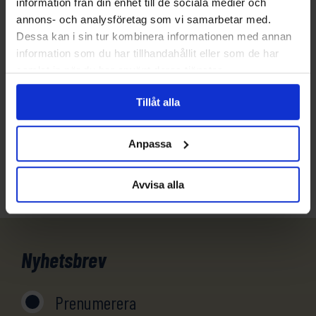
information från din enhet till de sociala medier och
annons- och analysföretag som vi samarbetar med.
Frågor?
Dessa kan i sin tur kombinera informationen med annan
information som du har tillhandahållit eller som de har
Har du funderingar eller vill veta mer om denna
samlat in när du har använt deras tjänster.
produkt? Ring oss!
Tillåt alla
031-301 18 18
Anpassa
info@evertrek.se
Avvisa alla
Nyhetsbrev
Prenumerera