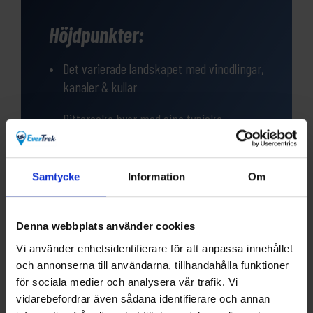
Höjdpunkter:
Det varierade landskapet med vinodlingar,
kanaler & kullar
Pittoreska byar med sina typiska
korsvirkeshus och fina städer
Lätt cykling på vackra cykelvägar och
Samtycke
Information
Om
små vägar med endast lite trafik
Arkitekturen i staden Neuf-Brisach, som
Denna webbplats använder cookies
är med på UNESCOs världsarvslista
Vi använder enhetsidentifierare för att anpassa innehållet
och annonserna till användarna, tillhandahålla funktioner
för sociala medier och analysera vår trafik. Vi
vidarebefordrar även sådana identifierare och annan