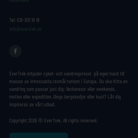
Tel:
031-301 18 18
info@evertrek.se
EverTrek erbjuder cykel- och vandringsresor på egen hand till
massor av intressanta resmål runtom i Europa. Du ska hitta en
vandring som passar just dig: Veckoresor eller weekends,
motion eller expedition, längs bergskedjor eller kust? Låt dig
inspireras av vårt utbud.
Copyright 2026 © EverTrek. All rights reserved.