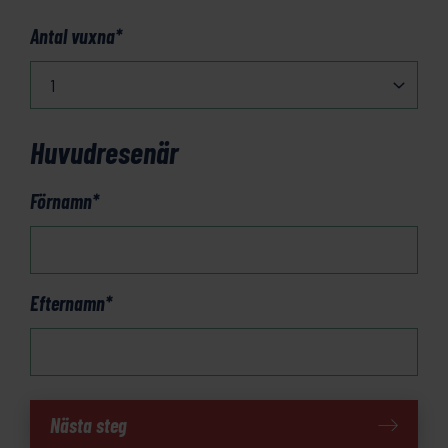
Antal vuxna
*
Huvudresenär
Förnamn
*
Efternamn
*
Albanska
Nästa steg
Alperna