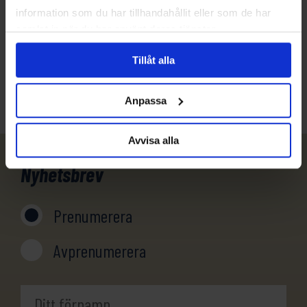
information som du har tillhandahållit eller som de har
samlat in när du har använt deras tjänster.
031-301 18 18
Tillåt alla
info@evertrek.se
Anpassa
Avvisa alla
Nyhetsbrev
Prenumerera
Avprenumerera