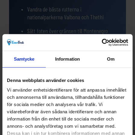
Vandra de bästa rutterna i
nationalparkerna Valbona och Thethi
Sätt foten över gränsen till Montenegro
och nå en panorama utsikt på 2.000
meter
Samtycke
Information
Om
Bo på små familjedrivna hotell och
pensionat
Denna webbplats använder cookies
Vi använder enhetsidentifierare för att anpassa innehållet
och annonserna till användarna, tillhandahålla funktioner
för sociala medier och analysera vår trafik. Vi
vidarebefordrar även sådana identifierare och annan
Frågor?
information från din enhet till de sociala medier och
annons- och analysföretag som vi samarbetar med.
Har du funderingar eller vill veta mer om denna
produkt? Ring oss!
Dessa kan i sin tur kombinera informationen med annan