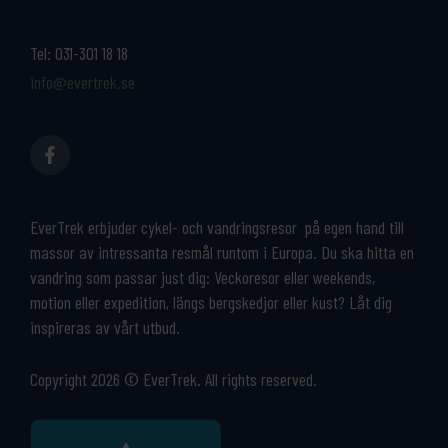
Tel:
031-301 18 18
info@evertrek.se
EverTrek erbjuder cykel- och vandringsresor på egen hand till
massor av intressanta resmål runtom i Europa. Du ska hitta en
vandring som passar just dig: Veckoresor eller weekends,
motion eller expedition, längs bergskedjor eller kust? Låt dig
inspireras av vårt utbud.
Copyright 2026 © EverTrek. All rights reserved.