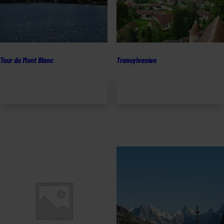
Tour du Mont Blanc
Transylvanien
Lägg till i
Lägg till i
varukorg
varukorg