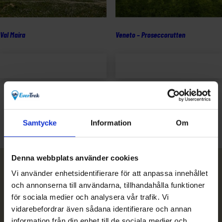
Val Maira
Veneto – Proseccorutten
Lägg till i
Lägg till i
varukorg
varukorg
Samtycke
Information
Om
←
1
2
3
…
7
8
9
10
Denna webbplats använder cookies
Nyhetsbrev
Vi använder enhetsidentifierare för att anpassa innehållet
och annonserna till användarna, tillhandahålla funktioner
för sociala medier och analysera vår trafik. Vi
Prenumerera
vidarebefordrar även sådana identifierare och annan
information från din enhet till de sociala medier och