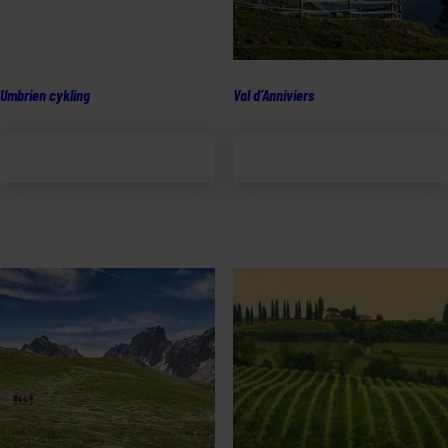
Umbrien cykling
Val d’Anniviers
Lägg till i
Lägg till i
varukorg
varukorg